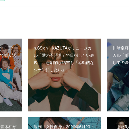
年！ 珍
n.SSign・KAZUTAがミュージカ
川﨑皇輝
員で振り返
ル「愛の不時着」で目指したい表
カル「町
現――悲劇的な結末も「感動的な
しての決
シーンにしたい」
で青木柚が
週刊『女性自身』2026年6月23・
「また5