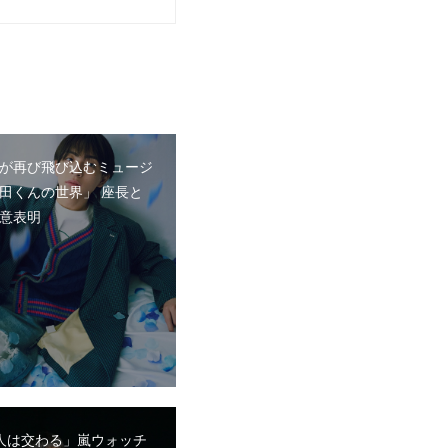
が再び飛び込むミュージ
田くんの世界」 座長と
意表明
人は交わる」嵐ウォッチ