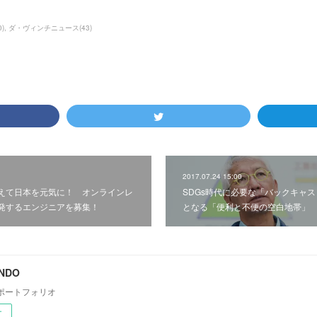
0
)
ダ・ヴィンチニュース
(
43
)
2017.07.24 15:00
えて日本を元気に！ オンラインレ
SDGs時代に必要な「バックキャ
発するエンジニアを募集！
となる「便利と不便の空白地帯」
ONDO
ポートフォリオ
ー