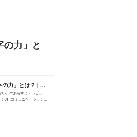
字の力」と
苦手な人との関係が円滑になる「数字の力」とは？ | ダ・ヴィンチニュース
日占い』のあらすじ・レビュ
！CH,コミュニケーション…