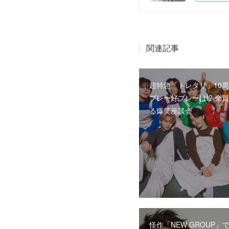
関連記事
超特急「トレタリ」10周
プレー好プレーは!? 全
る爆笑座談会
怪作「NEW GROUP」