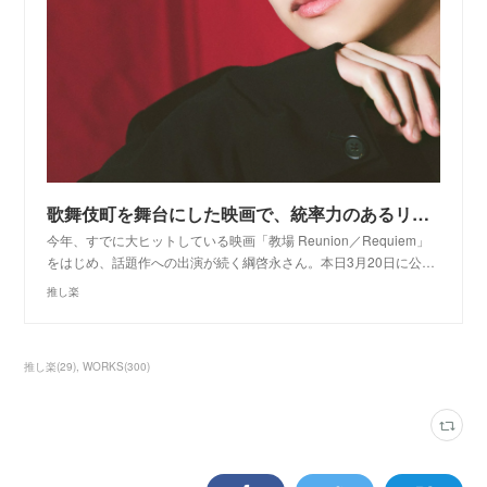
歌舞伎町を舞台にした映画で、統率力のあるリーダーを好演。綱啓永が語る“居場所”があることの尊さ - 推し楽
今年、すでに大ヒットしている映画「教場 Reunion／Requiem」
をはじめ、話題作への出演が続く綱啓永さん。本日3月20日に公…
推し楽
推し楽
(
29
)
WORKS
(
300
)