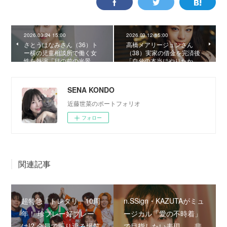
2026.03.24 15:00
2026.03.12 15:00
さとうほなみさん（36）ト
高橋メアリージュンさん
ー横の児童相談所で働く女
（38）実家の借金を完済後
性を熱演「目の前の光景…
「自分の本当にやりたか…
SENA KONDO
近藤世菜のポートフォリオ
フォロー
関連記事
超特急「トレタリ」10周
n.SSign・KAZUTAがミュ
年！ 珍プレー好プレー
ージカル「愛の不時着」
は!? 全員で振り返る爆笑
で目指したい表現――悲