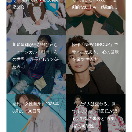
座談会
劇的な結末も「感動的…
川﨑皇輝が再び飛び込む
怪作「NEW GROUP」で
ミュージカル「町田くん
青木柚が思う、“心の健康
の世界」 座長としての決
を保つ”生き方
意表明
週刊『女性自身』2026年
「また5人は交わる」嵐
6月23・30日号
ウォッチャー霜田氏が語
る大野智の未来と“再集
結”の可能性