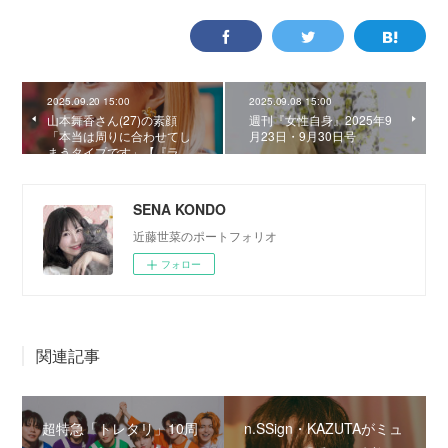
2025.09.20 15:00
2025.09.08 15:00
山本舞香さん(27)の素顔
週刊『女性自身』2025年9
「本当は周りに合わせてし
月23日・9月30日号
まうタイプです」【『ラ…
SENA KONDO
近藤世菜のポートフォリオ
フォロー
関連記事
超特急「トレタリ」10周
n.SSign・KAZUTAがミュ