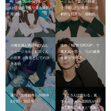
年！ 珍プレー好プレー
ージカル「愛の不時着」
は!? 全員で振り返る爆笑
で目指したい表現――悲
座談会
劇的な結末も「感動的…
川﨑皇輝が再び飛び込む
怪作「NEW GROUP」で
ミュージカル「町田くん
青木柚が思う、“心の健康
の世界」 座長としての決
を保つ”生き方
意表明
週刊『女性自身』2026年
「また5人は交わる」嵐
6月23・30日号
ウォッチャー霜田氏が語
る大野智の未来と“再集