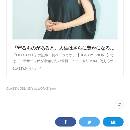
「守るものがあると、人生はさらに豊かになるのかも」中村アンさん(37)の結婚観とは | CLASSY.[クラッシィ]
「LIFESTYLE」の記事一覧ページです。【CLASSY.ONLINE】で
は、アラサー世代が今知りたい最新ニュースやリアルに使えるオ…
CLASSY.[クラッシィ]
CLASSY. ONLINE
(
31
)
WORKS
(
300
)