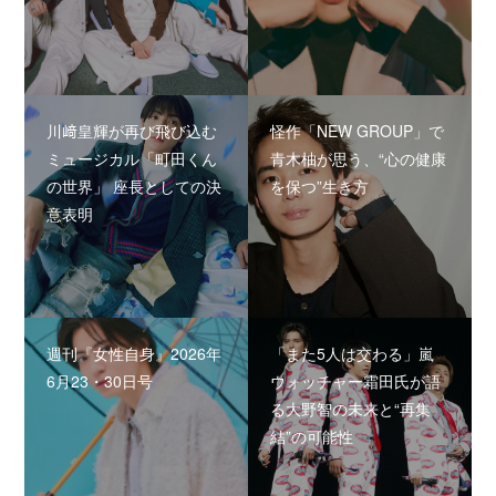
川﨑皇輝が再び飛び込む
怪作「NEW GROUP」で
ミュージカル「町田くん
青木柚が思う、“心の健康
の世界」 座長としての決
を保つ”生き方
意表明
週刊『女性自身』2026年
「また5人は交わる」嵐
6月23・30日号
ウォッチャー霜田氏が語
る大野智の未来と“再集
結”の可能性