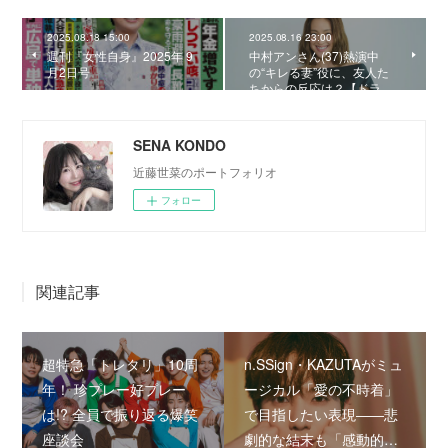
2025.08.18 15:00
2025.08.16 23:00
週刊『女性自身』2025年 9
中村アンさん(37)熱演中
月2日号
の“キレる妻”役に、友人た
ちからの反応は？【ドラ…
SENA KONDO
近藤世菜のポートフォリオ
フォロー
関連記事
超特急「トレタリ」10周
n.SSign・KAZUTAがミュ
年！ 珍プレー好プレー
ージカル「愛の不時着」
は!? 全員で振り返る爆笑
で目指したい表現――悲
座談会
劇的な結末も「感動的…