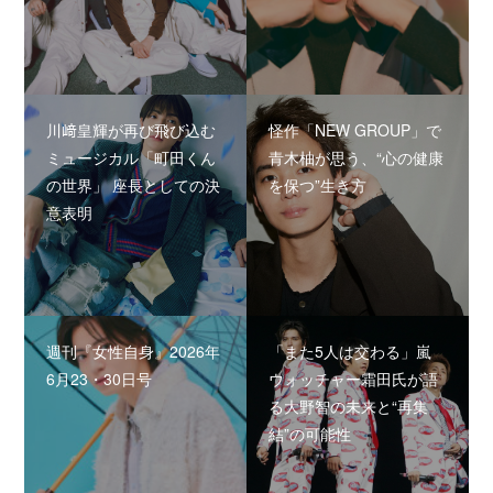
川﨑皇輝が再び飛び込む
怪作「NEW GROUP」で
ミュージカル「町田くん
青木柚が思う、“心の健康
の世界」 座長としての決
を保つ”生き方
意表明
週刊『女性自身』2026年
「また5人は交わる」嵐
6月23・30日号
ウォッチャー霜田氏が語
る大野智の未来と“再集
結”の可能性