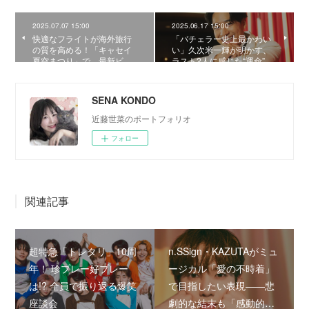
2025.07.07 15:00
2025.06.17 15:00
快適なフライトが海外旅行
「バチェラー史上最かわい
の質を高める！「キャセイ
い」久次米一輝が明かす、
夏空まつり」で、最新ビ…
ラスト2人に感じた“運命”…
SENA KONDO
近藤世菜のポートフォリオ
フォロー
関連記事
超特急「トレタリ」10周
n.SSign・KAZUTAがミュ
年！ 珍プレー好プレー
ージカル「愛の不時着」
は!? 全員で振り返る爆笑
で目指したい表現――悲
座談会
劇的な結末も「感動的…