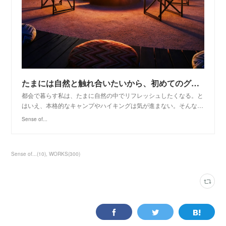
たまには自然と触れ合いたいから、初めてのグランピングは「星のや富士」に決めた | Sense of...
都会で暮らす私は、たまに自然の中でリフレッシュしたくなる。と
はいえ、本格的なキャンプやハイキングは気が進まない。そんな…
Sense of...
Sense of...
(
10
)
WORKS
(
300
)