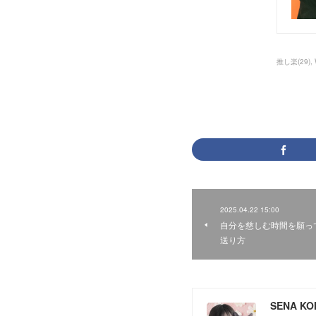
推し楽
(
29
)
2025.04.22 15:00
自分を慈しむ時間を願っ
送り方
SENA K