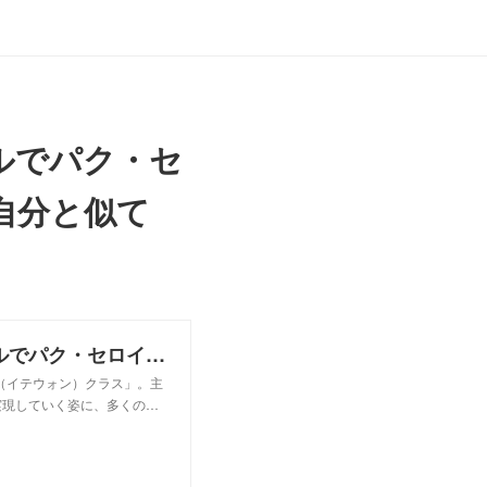
ルでパク・セ
自分と似て
小瀧望「梨泰院クラス」ミュージカルでパク・セロイ役に。「逆境に燃えるところは自分と似てる」 - 推し楽
院（イテウォン）クラス」。主
実現していく姿に、多くの…