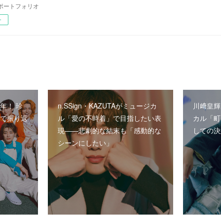
ポートフォリオ
ー
年！ 珍
n.SSign・KAZUTAがミュージカ
川﨑皇輝
員で振り返
ル「愛の不時着」で目指したい表
カル「町
現――悲劇的な結末も「感動的な
しての決
シーンにしたい」