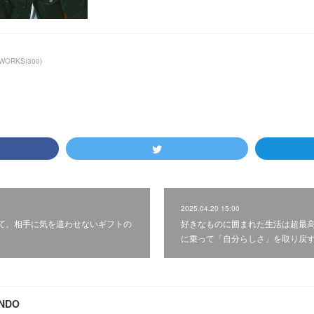
WORKS
(
300
)
2025.04.20 15:00
て。相手に気を遣わせないギフトの
好きなものに囲まれた生活は超最高
に乗って「自分らしさ」を取り戻
ONDO