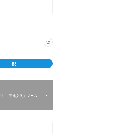
！ 「平成女児」ブーム
す