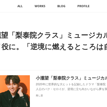
ALL
WORKS
BLOG
PROFILE
瀧望「梨泰院クラス」ミュージカ
イ役に。「逆境に燃えるところは
」
2020年に世界的な大ヒットを記録したドラマ「梨泰
人公のパク・セロイが、逆境に立ち向かいながら夢を
推し楽