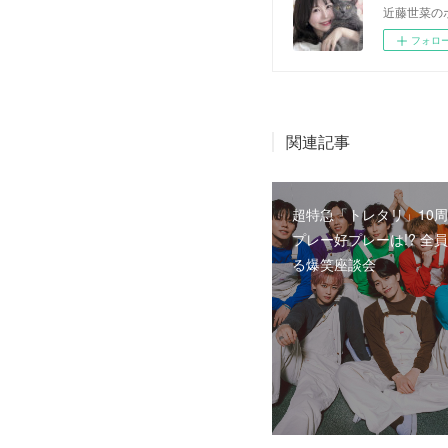
近藤世菜の
フォロ
関連記事
超特急「トレタリ」10周
プレー好プレーは!? 全
る爆笑座談会