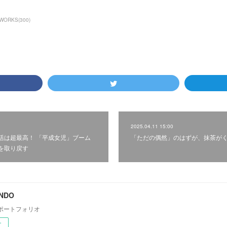
WORKS
(
300
)
2025.04.11 15:00
活は超最高！ 「平成女児」ブーム
「ただの偶然」のはずが、抹茶が
を取り戻す
ONDO
ポートフォリオ
ー