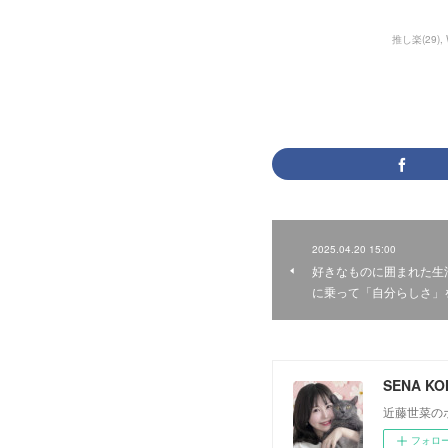
推し楽
(
29
)
2025.04.20 15:00
好きなものに囲まれた生
に乗って「自分らしさ」
SENA K
近藤世菜の
フォロ