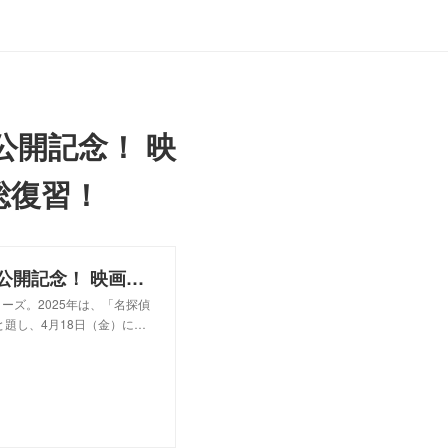
公開記念！ 映
総復習！
劇場版「名探偵コナン 隻眼の残像」公開記念！ 映画館に行く前に、長野県警の活躍を総復習！ - 推し楽
ーズ。2025年は、「名探偵
題し、4月18日（金）に…