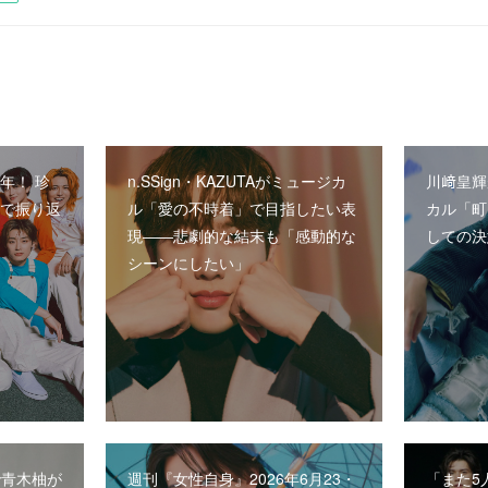
年！ 珍
n.SSign・KAZUTAがミュージカ
川﨑皇輝
員で振り返
ル「愛の不時着」で目指したい表
カル「町
現――悲劇的な結末も「感動的な
しての決
シーンにしたい」
で青木柚が
週刊『女性自身』2026年6月23・
「また5