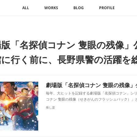
ALL
WORKS
BLOG
PROFILE
場版「名探偵コナン 隻眼の残像」
館に行く前に、長野県警の活躍を
毎年、大ヒットを記録する劇場版「名探偵コナン」シリ
コナン 隻眼の残像（せきがんのフラッシュバック）」と
推し楽