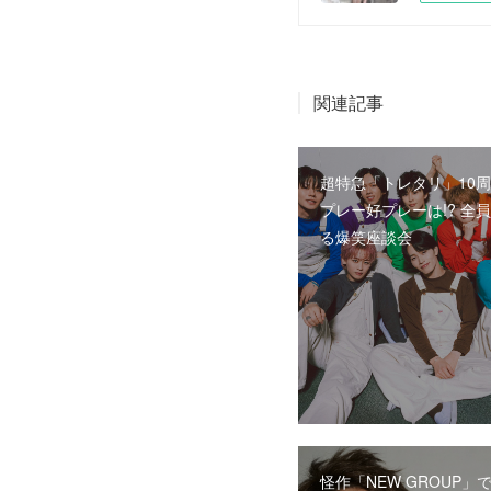
関連記事
超特急「トレタリ」10周
プレー好プレーは!? 全
る爆笑座談会
怪作「NEW GROUP」