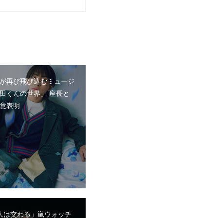
が再び飛び込むミュージ
田くんの世界」 座長と
意表明
人は交わる」嵐ウォッチ