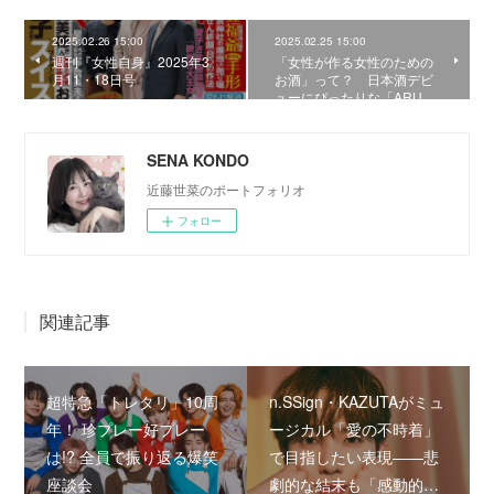
2025.02.26 15:00
2025.02.25 15:00
週刊『女性自身』2025年3
「女性が作る女性のための
月11・18日号
お酒」って？ 日本酒デビ
ューにぴったりな「ARU…
SENA KONDO
近藤世菜のポートフォリオ
フォロー
関連記事
超特急「トレタリ」10周
n.SSign・KAZUTAがミュ
年！ 珍プレー好プレー
ージカル「愛の不時着」
は!? 全員で振り返る爆笑
で目指したい表現――悲
座談会
劇的な結末も「感動的…