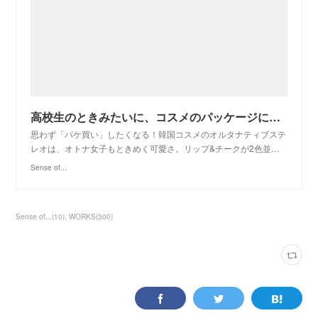
高校生のときみたいに、コスメのパッケージにときめきたい | Sense of...
思わず「パケ買い」したくなる！韓国コスメのオルタナティブステ
レオは、オトナ女子もときめく可愛さ。リップ&チークが2色並…
Sense of...
Sense of...
(
10
)
WORKS
(
300
)