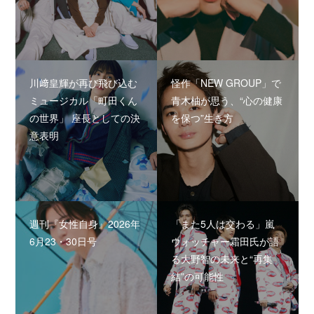
川﨑皇輝が再び飛び込む
怪作「NEW GROUP」で
ミュージカル「町田くん
青木柚が思う、“心の健康
の世界」 座長としての決
を保つ”生き方
意表明
週刊『女性自身』2026年
「また5人は交わる」嵐
6月23・30日号
ウォッチャー霜田氏が語
る大野智の未来と“再集
結”の可能性