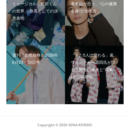
ミュージカル「町田くん
青木柚が思う、“心の健康
の世界」 座長としての決
を保つ”生き方
意表明
週刊『女性自身』2026年
「また5人は交わる」嵐
6月23・30日号
ウォッチャー霜田氏が語
る大野智の未来と“再集
結”の可能性
Copyright ©
2026
SENA KONDO
.