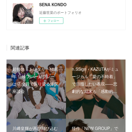
SENA KONDO
近藤世菜のポートフォリオ
フォロー
関連記事
超特急「トレタリ」10周
n.SSign・KAZUTAがミュ
年！ 珍プレー好プレー
ージカル「愛の不時着」
は!? 全員で振り返る爆笑
で目指したい表現――悲
座談会
劇的な結末も「感動的…
川﨑皇輝が再び飛び込む
怪作「NEW GROUP」で