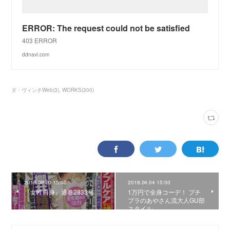
ERROR: The request could not be satisfied
403 ERROR
ddnavi.com
ダ・ヴィンチWeb
(
3
)
WORKS
(
300
)
2018.08.20 15:00
2018.04.04 15:00
『女性自身』通巻2833号
1万円で全身コーデ！ プチ
プラのあやさん流大人GU部
スタイル