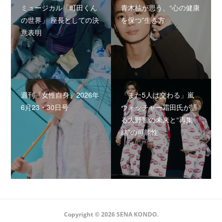
ミュージカル「町田くん
青木柚が思う、“心の健康
の世界」 座長としての決
を保つ”生き方
意表明
週刊『女性自身』2026年
「また5人は交わる」嵐
6月23・30日号
ウォッチャー霜田氏が語
る大野智の未来と“再集
結”の可能性
Copyright ©
2026
SENA KONDO
.