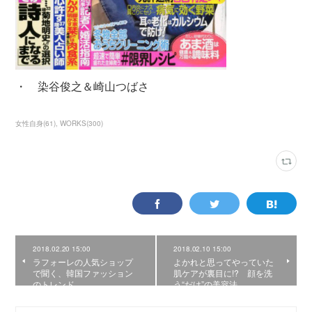
・ 染谷俊之＆崎山つばさ
女性自身
(
61
)
WORKS
(
300
)
2018.02.20 15:00
2018.02.10 15:00
ラフォーレの人気ショップ
よかれと思ってやっていた
で聞く、韓国ファッション
肌ケアが裏目に!? 顔を洗
のトレンド
う“だけ”の美容法