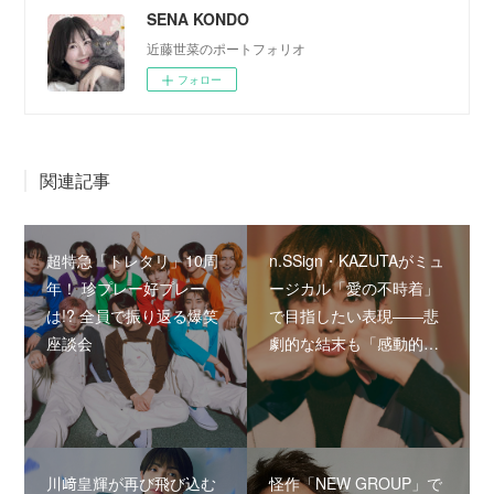
SENA KONDO
近藤世菜のポートフォリオ
フォロー
関連記事
超特急「トレタリ」10周
n.SSign・KAZUTAがミュ
年！ 珍プレー好プレー
ージカル「愛の不時着」
は!? 全員で振り返る爆笑
で目指したい表現――悲
座談会
劇的な結末も「感動的…
川﨑皇輝が再び飛び込む
怪作「NEW GROUP」で