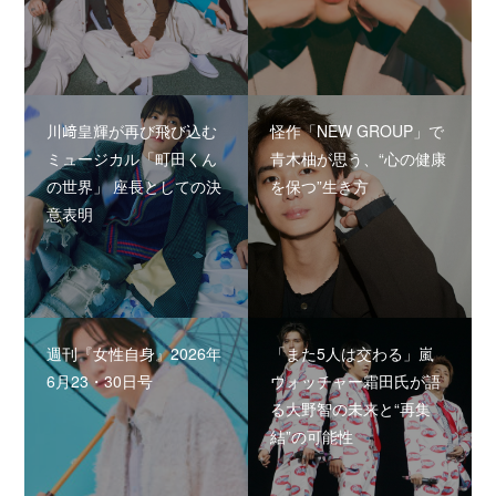
川﨑皇輝が再び飛び込む
怪作「NEW GROUP」で
ミュージカル「町田くん
青木柚が思う、“心の健康
の世界」 座長としての決
を保つ”生き方
意表明
週刊『女性自身』2026年
「また5人は交わる」嵐
6月23・30日号
ウォッチャー霜田氏が語
る大野智の未来と“再集
結”の可能性