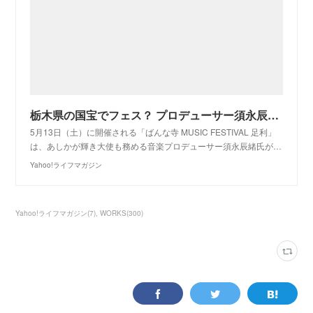
栃木県の国宝でフェス？ プロデューサー須永辰緒が語るみどころ - Yahoo!ライフマガジン
5月13日（土）に開催される「ばんな寺 MUSIC FESTIVAL 足利」
は、あしかが輝き大使も務める音楽プロデューサー須永辰緒氏が…
Yahoo!ライフマガジン
Yahoo!ライフマガジン
(
7
)
WORKS
(
300
)