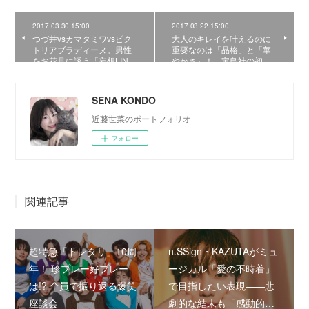
2017.03.30 15:00
2017.03.22 15:00
つづ井vsカマタミワvsビク
大人のキレイを叶えるのに
トリアブラディーヌ。男性
重要なのは「品格」と「華
をお花見に誘う「妄想LIN…
やかさ」！ 宝島社の初…
SENA KONDO
近藤世菜のポートフォリオ
フォロー
関連記事
超特急「トレタリ」10周
n.SSign・KAZUTAがミュ
年！ 珍プレー好プレー
ージカル「愛の不時着」
は!? 全員で振り返る爆笑
で目指したい表現――悲
座談会
劇的な結末も「感動的…