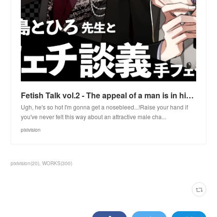
Fetish Talk vol.2 - The appeal of a man is in his hands! Interview with illustrator Shijima Tohiro
Ugh, he's so hot I'm gonna get a nosebleed...!Raise your hand if
you've never felt this way about an attractive male cha...
pixivision
pixivision
(
20
)
WORKS
(
300
)