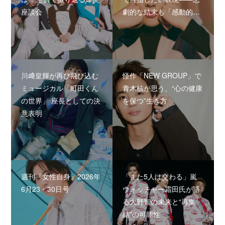
座談会
劇的な結末も「感動的…
川﨑皇輝が再び飛び込む
怪作「NEW GROUP」で
ミュージカル「町田くん
青木柚が思う、“心の健康
の世界」 座長としての決
を保つ”生き方
意表明
週刊『女性自身』2026年
「また5人は交わる」嵐
6月23・30日号
ウォッチャー霜田氏が語
る大野智の未来と“再集
結”の可能性