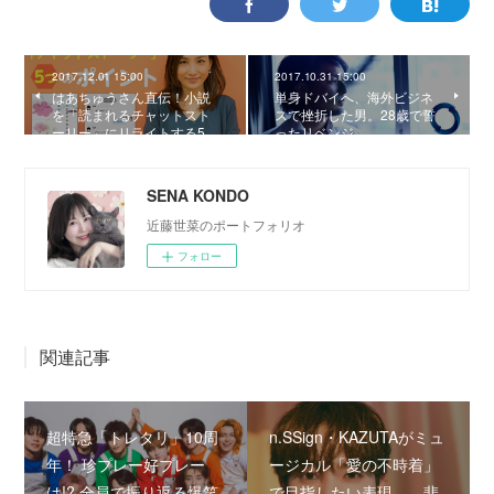
2017.12.01 15:00
2017.10.31 15:00
はあちゅうさん直伝！小説
単身ドバイへ、海外ビジネ
を「読まれるチャットスト
スで挫折した男。28歳で誓
ーリー」にリライトする5…
ったリベンジ。
SENA KONDO
近藤世菜のポートフォリオ
フォロー
関連記事
超特急「トレタリ」10周
n.SSign・KAZUTAがミュ
年！ 珍プレー好プレー
ージカル「愛の不時着」
は!? 全員で振り返る爆笑
で目指したい表現――悲