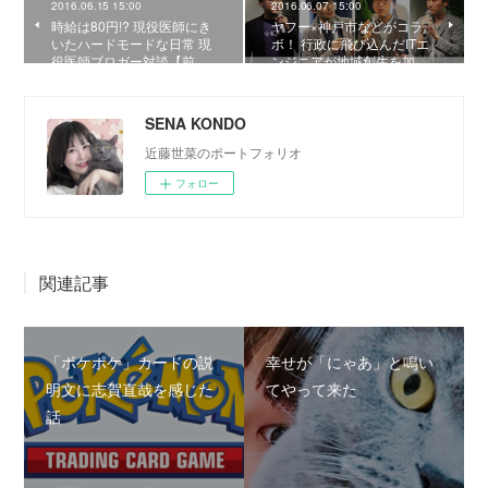
2016.06.15 15:00
2016.06.07 15:00
時給は80円!? 現役医師にき
ヤフー×神戸市などがコラ
いたハードモードな日常 現
ボ！ 行政に飛び込んだITエ
役医師ブロガー対談【前…
ンジニアが地域創生を加…
SENA KONDO
近藤世菜のポートフォリオ
フォロー
関連記事
「ポケポケ」カードの説
幸せが「にゃあ」と鳴い
明文に志賀直哉を感じた
てやって来た
話