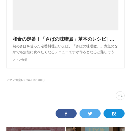
和食の定番！「さばの味噌煮」基本のレシピ | アマノ食堂
旬のさばを使った定番料理といえば、「さばの味噌煮」。煮魚のな
かでも無性に食べたくなるメニューですが作るとなると難しそう…
アマノ食堂
アマノ食堂
(
7
)
WORKS
(
300
)