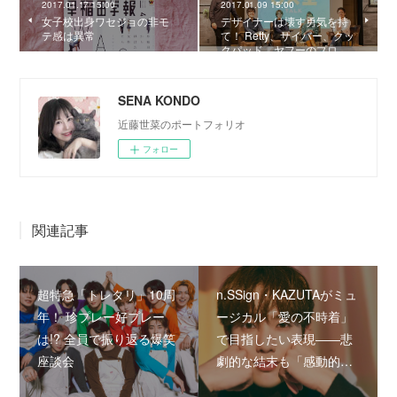
2017.01.17 15:00
2017.01.09 15:00
女子校出身ワセジョの非モ
デザイナーは壊す勇気を持
テ感は異常
て！ Retty、サイバー、クッ
クパッド、ヤフーのプロ…
SENA KONDO
近藤世菜のポートフォリオ
フォロー
関連記事
超特急「トレタリ」10周
n.SSign・KAZUTAがミュ
年！ 珍プレー好プレー
ージカル「愛の不時着」
は!? 全員で振り返る爆笑
で目指したい表現――悲
座談会
劇的な結末も「感動的…