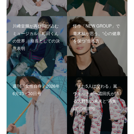
川﨑皇輝が再び飛び込む
怪作「NEW GROUP」で
ミュージカル「町田くん
青木柚が思う、“心の健康
の世界」 座長としての決
を保つ”生き方
意表明
週刊『女性自身』2026年
「また5人は交わる」嵐
6月23・30日号
ウォッチャー霜田氏が語
る大野智の未来と“再集
結”の可能性