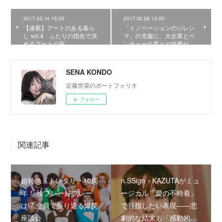
2017.03.14 15:00
2017.02.28 15:00
【連載】アートのある暮ら
「イノベーションのジレン
し vol.4 ふたりの指先で決
マ」の克服に、大企業とベ
めるアートの家。
ンチャー企業との提携が…
SENA KONDO
近藤世菜のポートフォリオ
フォロー
関連記事
超特急「トレタリ」10周
n.SSign・KAZUTAがミュ
年！ 珍プレー好プレー
ージカル「愛の不時着」
は!? 全員で振り返る爆笑
で目指したい表現――悲
座談会
劇的な結末も「感動的…