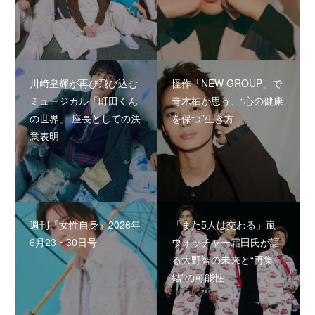
川﨑皇輝が再び飛び込む
怪作「NEW GROUP」で
ミュージカル「町田くん
青木柚が思う、“心の健康
の世界」 座長としての決
を保つ”生き方
意表明
週刊『女性自身』2026年
「また5人は交わる」嵐
6月23・30日号
ウォッチャー霜田氏が語
る大野智の未来と“再集
結”の可能性