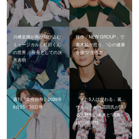
川﨑皇輝が再び飛び込む
怪作「NEW GROUP」で
ミュージカル「町田くん
青木柚が思う、“心の健康
の世界」 座長としての決
を保つ”生き方
意表明
週刊『女性自身』2026年
「また5人は交わる」嵐
6月23・30日号
ウォッチャー霜田氏が語
る大野智の未来と“再集
結”の可能性