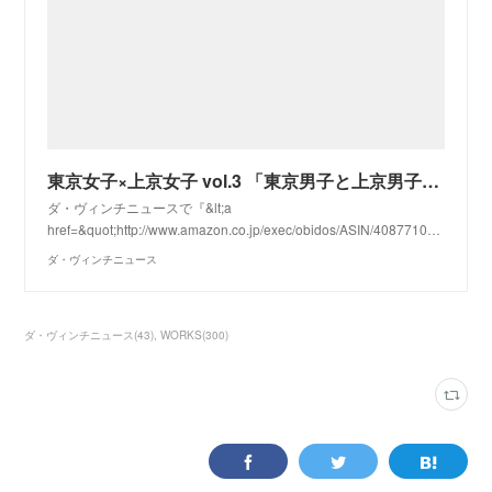
東京女子×上京女子 vol.3 「東京男子と上京男子、魅力的なのはどっち？」 | ダ・ヴィンチニュース
ダ・ヴィンチニュースで『&lt;a
href=&quot;http://www.amazon.co.jp/exec/obidos/ASIN/4087710…
ダ・ヴィンチニュース
ダ・ヴィンチニュース
(
43
)
WORKS
(
300
)