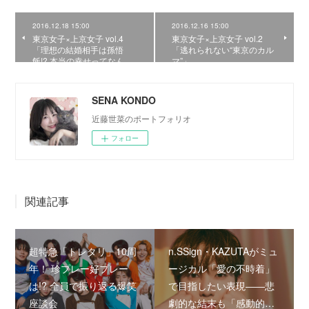
2016.12.18 15:00
2016.12.16 15:00
東京女子×上京女子 vol.4
東京女子×上京女子 vol.2
「理想の結婚相手は孫悟
「逃れられない“東京のカル
飯!? 本当の幸せってなん…
マ”」
SENA KONDO
近藤世菜のポートフォリオ
フォロー
関連記事
超特急「トレタリ」10周
n.SSign・KAZUTAがミュ
年！ 珍プレー好プレー
ージカル「愛の不時着」
は!? 全員で振り返る爆笑
で目指したい表現――悲
座談会
劇的な結末も「感動的…