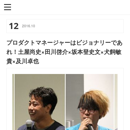
12
2016
.
10
プロダクトマネージャーはビジョナリーであ
れ！土屋尚史×田川啓介×坂本登史文×犬飼敏
貴×及川卓也