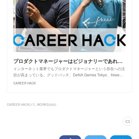
プロダクトマネージャーはビジョナリーであれ！土屋尚史×田川啓介×坂本登史文×犬飼敏貴×及川卓也
インターネット業界でもプロダクトマネージャーという存在への注
目が高まっている。グッドパッチ、DeNA Games Tokyo、freee…
CAREER HACK
CAREER HACK
(
17
)
WORKS
(
300
)