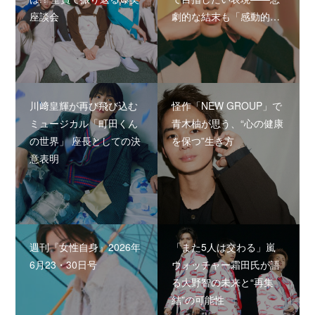
座談会
劇的な結末も「感動的…
川﨑皇輝が再び飛び込む
怪作「NEW GROUP」で
ミュージカル「町田くん
青木柚が思う、“心の健康
の世界」 座長としての決
を保つ”生き方
意表明
週刊『女性自身』2026年
「また5人は交わる」嵐
6月23・30日号
ウォッチャー霜田氏が語
る大野智の未来と“再集
結”の可能性