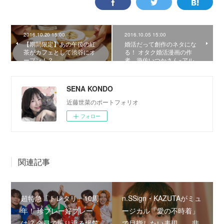
2016.10.20 15:00
2016.10.05 15:00
【期間限定】あの午後の紅
婚活だって創作のネタにな
茶がカフェとして渋谷にオ
る！ オタク婚活漫画の作
ープン！？
者、遊佐いつかさん×アル…
SENA KONDO
近藤世菜のポートフォリオ
フォロー
関連記事
超特急「トレタリ」10周
n.SSign・KAZUTAがミュ
年！ 珍プレー好プレー
ージカル「愛の不時着」
は!? 全員で振り返る爆笑
で目指したい表現――悲