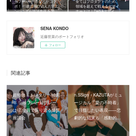
ヤフー×神戸市などがコラ
全てはプロダクトのため。
ボ！ 行政に飛び込んだITエ
領域を超えて戦えるデザイ
ンジニアが地域創生を加…
ナーとは｜DeNAデザイ…
SENA KONDO
近藤世菜のポートフォリオ
フォロー
関連記事
超特急「トレタリ」10周
n.SSign・KAZUTAがミュ
年！ 珍プレー好プレー
ージカル「愛の不時着」
は!? 全員で振り返る爆笑
で目指したい表現――悲
座談会
劇的な結末も「感動的…