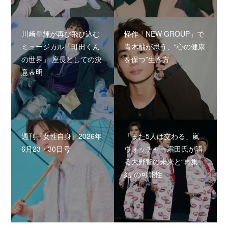
川﨑皇輝が再び飛び込む
怪作「NEW GROUP」で
ミュージカル「町田くん
青木柚が思う、“心の健康
の世界」 座長としての決
を保つ”生き方
意表明
週刊『女性自身』2026年
「また5人は交わる」嵐
6月23・30日号
ウォッチャー霜田氏が語
る大野智の未来と“再集
結”の可能性