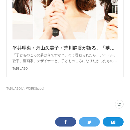
平井理央・舟山久美子・荒川静香が語る、「夢を見ること」の大切さ
「子どものころの夢は何ですか？」そう尋ねられたら、アイドル、
歌手、漫画家、デザイナーと、子どものころになりたかったもの…
TABI LABO
TABILABO
(
9
)
WORKS
(
300
)