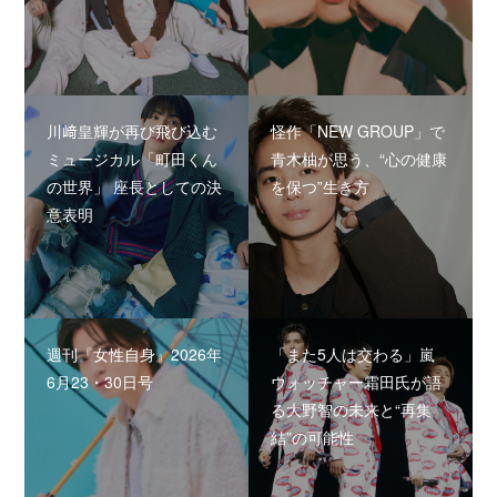
川﨑皇輝が再び飛び込む
怪作「NEW GROUP」で
ミュージカル「町田くん
青木柚が思う、“心の健康
の世界」 座長としての決
を保つ”生き方
意表明
週刊『女性自身』2026年
「また5人は交わる」嵐
6月23・30日号
ウォッチャー霜田氏が語
る大野智の未来と“再集
結”の可能性