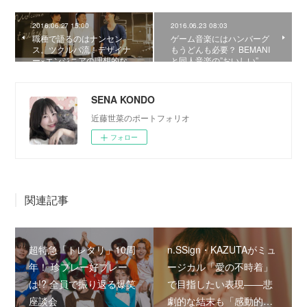
2016.06.27 15:00
2016.06.23 08:03
職種で語るのはナンセン
ゲーム音楽にはハンバーグ
ス。ツクルバ流！デザイナ
もうどんも必要？ BEMANI
ー×エンジニアの理想的な…
と同人音楽の”おいしい”…
SENA KONDO
近藤世菜のポートフォリオ
フォロー
関連記事
超特急「トレタリ」10周
n.SSign・KAZUTAがミュ
年！ 珍プレー好プレー
ージカル「愛の不時着」
は!? 全員で振り返る爆笑
で目指したい表現――悲
座談会
劇的な結末も「感動的…