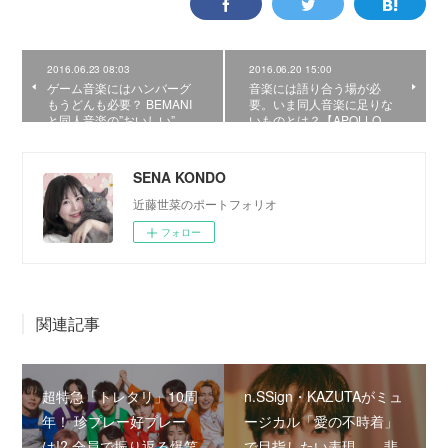
2016.06.23 08:03
2016.06.20 15:00
ゲーム音楽にはハンバーグ
音楽には語り合う場が必
もうどんも必要？ BEMANI
要。いま同人音楽に足りな
と同人音楽の”おいしい”…
いものとは？【APOLLO…
SENA KONDO
近藤世菜のポートフォリオ
フォロー
関連記事
超特急「トレタリ」10周
n.SSign・KAZUTAがミュ
年！ 珍プレー好プレー
ージカル「愛の不時着」
は!? 全員で振り返る爆笑
で目指したい表現――悲