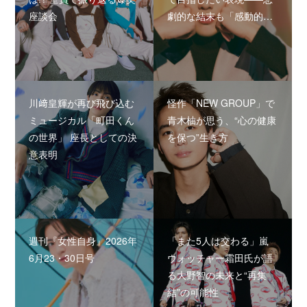
座談会
劇的な結末も「感動的…
川﨑皇輝が再び飛び込む
怪作「NEW GROUP」で
ミュージカル「町田くん
青木柚が思う、“心の健康
の世界」 座長としての決
を保つ”生き方
意表明
週刊『女性自身』2026年
「また5人は交わる」嵐
6月23・30日号
ウォッチャー霜田氏が語
る大野智の未来と“再集
結”の可能性