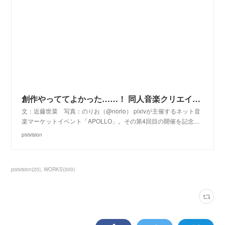
創作やっててよかった……！ 同人音楽クリエイターが語る即売会の魅力【APOLLO放送局 Day2】
文：近藤世菜 写真：のりお（@norio） pixivが主催するネット音
楽マーケットイベント「APOLLO」。その第4回目の開催を記念…
pixivision
pixivision
(
20
)
WORKS
(
300
)