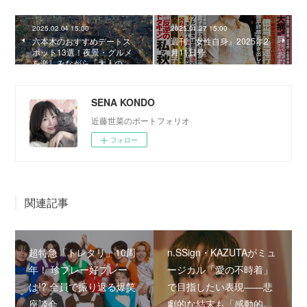
2025.02.04 15:00
2025.01.27 15:00
六本木のおすすめデートス
週刊『女性自身』2025年2
ポット13選！夜景・グルメ
月11日号
を楽しみながら「大人の…
SENA KONDO
近藤世菜のポートフォリオ
フォロー
関連記事
超特急「トレタリ」10周
n.SSign・KAZUTAがミュ
年！ 珍プレー好プレー
ージカル「愛の不時着」
は!? 全員で振り返る爆笑
で目指したい表現――悲
座談会
劇的な結末も「感動的…