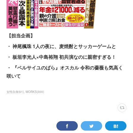
【担当企画】
・ 神尾楓珠 1人の夜に、麦焼酎とサッカーゲームと
・ 板垣李光人×中島裕翔 初共演なのに親密すぎる！
・ 『ベルサイユのばら』オスカル 令和の薔薇も気高く
咲いて
女性自身
(
61
)
WORKS
(
300
)