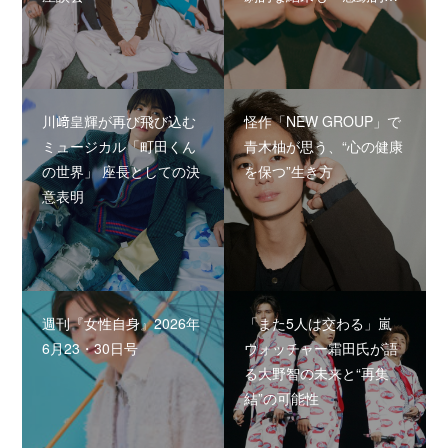
川﨑皇輝が再び飛び込む
怪作「NEW GROUP」で
ミュージカル「町田くん
青木柚が思う、“心の健康
の世界」 座長としての決
を保つ”生き方
意表明
週刊『女性自身』2026年
「また5人は交わる」嵐
6月23・30日号
ウォッチャー霜田氏が語
る大野智の未来と“再集
結”の可能性